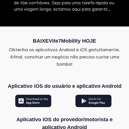
de táxi confiáveis. Seja para uma tarefa rápida ou
com
uma viagem longa, estamos aqui para garantir
Des
uma viagem tranquila.
com
entr
BAIXEVite7Mobility HOJE
Obtenha os aplicativos Android e iOS gratuitamente.
Afinal, construir um negócio não precisa custar uma
bomba!
Aplicativo iOS do usuário e aplicativo Android
Aplicativo iOS do provedor/motorista e
aplicativo Android